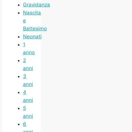
Gravidanza
Nascita
e
Battesimo
Neonati
1
anno
2
anni
3
anni
4
anni
5
anni
6