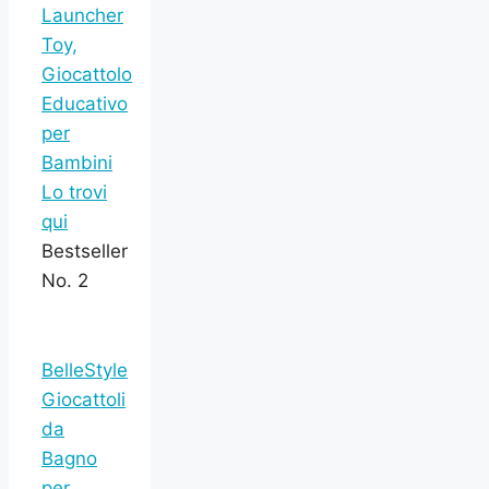
Launcher
Toy,
Giocattolo
Educativo
per
Bambini
Lo trovi
qui
Bestseller
No. 2
BelleStyle
Giocattoli
da
Bagno
per