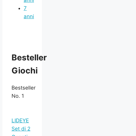
anni
7
anni
Besteller
Giochi
Bestseller
No. 1
LIDEYE
Set di 2