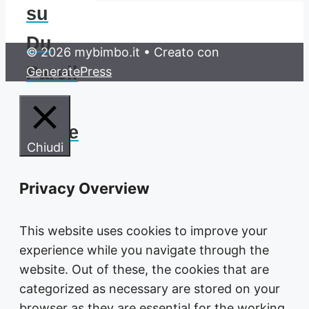
su
Du
© 2026 mybimbo.it
• Creato con
Pareil
GeneratePress
au
Même
Chiudi
Privacy Overview
This website uses cookies to improve your
experience while you navigate through the
website. Out of these, the cookies that are
categorized as necessary are stored on your
browser as they are essential for the working