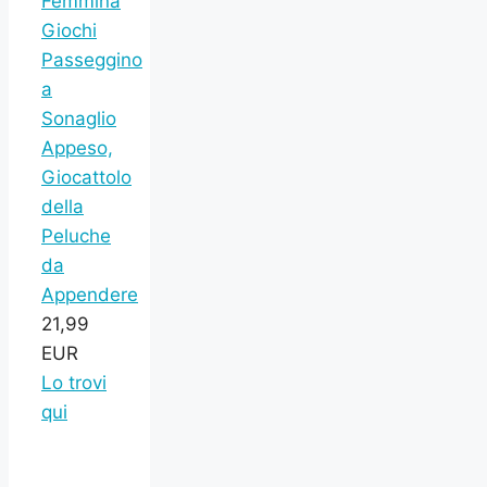
Femmina
Giochi
Passeggino
a
Sonaglio
Appeso,
Giocattolo
della
Peluche
da
Appendere
21,99
EUR
Lo trovi
qui