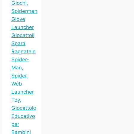
Giochi,
Spiderman
Glove
Launcher
Giocattoli,
Spara
Ragnatele
Spider-
Man,
Spider
Web
Launcher
Toy,
Giocattolo
Educativo
per
Bambini