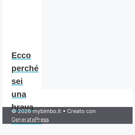
Ecco
perché
sei
una
brava
© 2026 mybimbo.it
• Creato con
mamma
GeneratePress