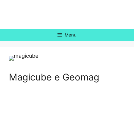
Vai
al
contenuto
Menu
Magicube e Geomag