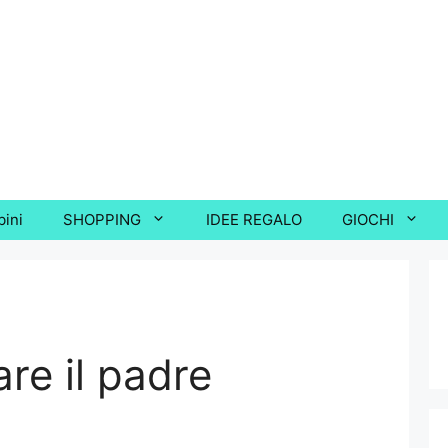
bini
SHOPPING
IDEE REGALO
GIOCHI
re il padre