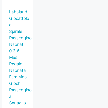
hahaland
Giocattolo
a
Spirale
Passeggino
Neonati
0 3 6
Mesi,
Regalo
Neonata
Femmina
Giochi
Passeggino
a
Sonaglio