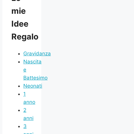
mie
Idee
Regalo
Gravidanza
Nascita
e
Battesimo
Neonati
1
anno
2
anni
3