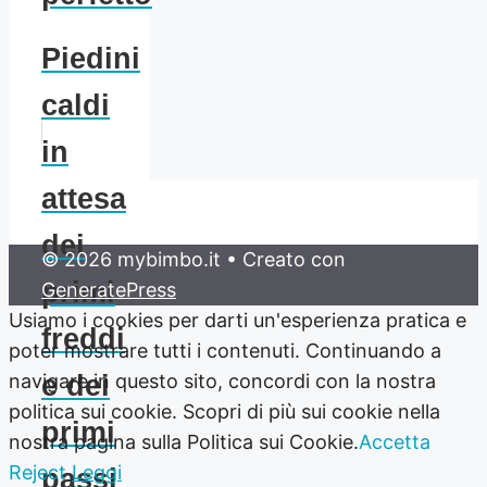
Piedini
caldi
in
attesa
dei
© 2026 mybimbo.it
• Creato con
primi
GeneratePress
Usiamo i cookies per darti un'esperienza pratica e
freddi
poter mostrare tutti i contenuti. Continuando a
navigare in questo sito, concordi con la nostra
e dei
politica sui cookie. Scopri di più sui cookie nella
primi
nostra pagina sulla Politica sui Cookie.
Accetta
Reject
Leggi
passi