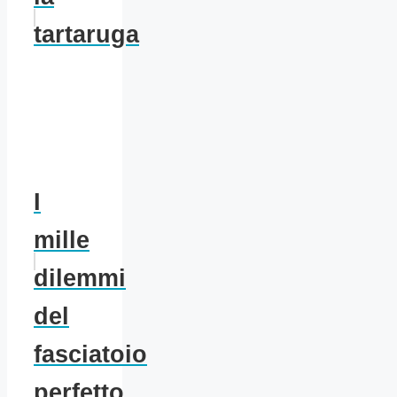
tartaruga
I
mille
dilemmi
del
fasciatoio
perfetto