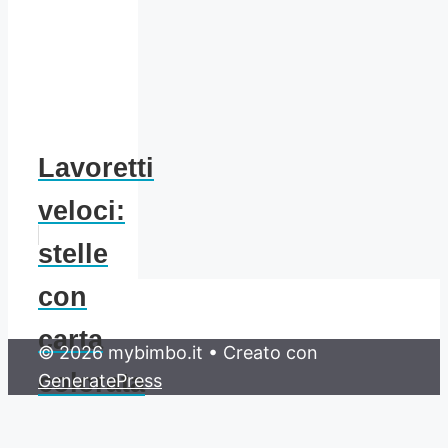
Lavoretti
veloci:
stelle
con
carta
© 2026 mybimbo.it
• Creato con
colorata
GeneratePress