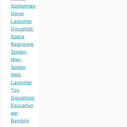
Spiderman
Glove
Launcher
Giocattoli,
Spara
Ragnatele
Spider-
Man,
Spider
Web
Launcher
Toy,
Giocattolo
Educativo
per
Bambini