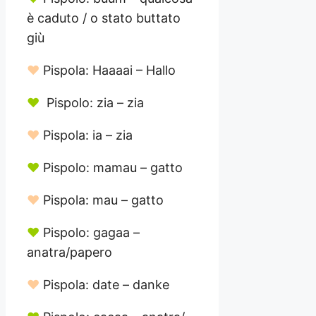
è caduto / o stato buttato
giù
♥
Pispola: Haaaai – Hallo
♥
Pispolo: zia – zia
♥
Pispola: ia – zia
♥
Pispolo: mamau – gatto
♥
Pispola: mau – gatto
♥
Pispolo: gagaa –
anatra/papero
♥
Pispola: date – danke