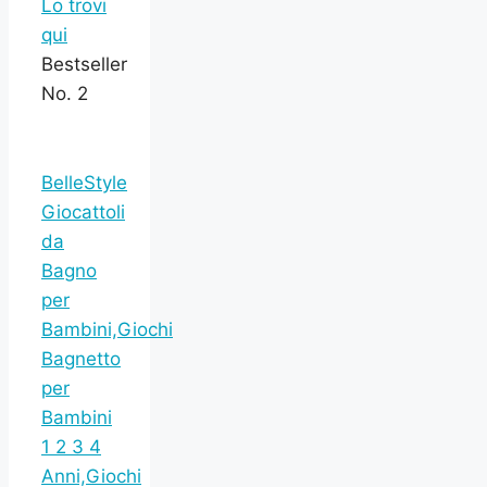
Lo trovi
qui
Bestseller
No. 2
BelleStyle
Giocattoli
da
Bagno
per
Bambini,Giochi
Bagnetto
per
Bambini
1 2 3 4
Anni,Giochi