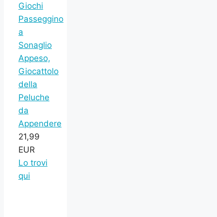
Giochi
Passeggino
a
Sonaglio
Appeso,
Giocattolo
della
Peluche
da
Appendere
21,99
EUR
Lo trovi
qui