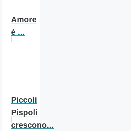
Amore
è ...
Piccoli
Pispoli
crescono...