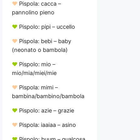
♥
Pispola: cacca –
pannolino pieno
♥
Pispolo: pipi – uccello
♥
Pispola: bebi – baby
(neonato o bambola)
♥
Pispolo: mio –
mio/mia/miei/mie
♥
Pispola: mimi –
bambina/bambino/bambola
♥
Pispolo: azie – grazie
♥
Pispola: iaaiaa – asino
♥
Pispolo: buum – qualcosa