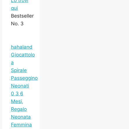
Lo trovi
qui
Bestseller
No. 3
hahaland
Giocattolo
a
Spirale
Passeggino
Neonati
0 3 6
Mesi,
Regalo
Neonata
Femmina