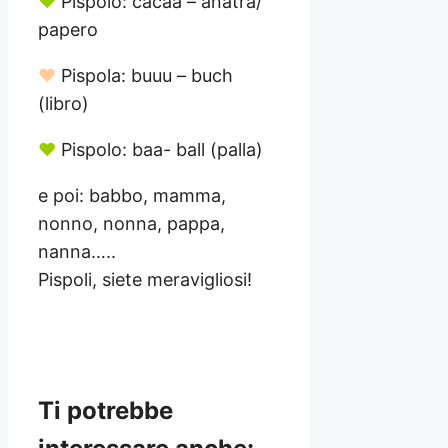
♥
Pispolo: cacaa – anatra/
papero
♥
Pispola: buuu – buch
(libro)
♥
Pispolo: baa- ball (palla)
e poi: babbo, mamma,
nonno, nonna, pappa,
nanna…..
Pispoli, siete meravigliosi!
Ti potrebbe