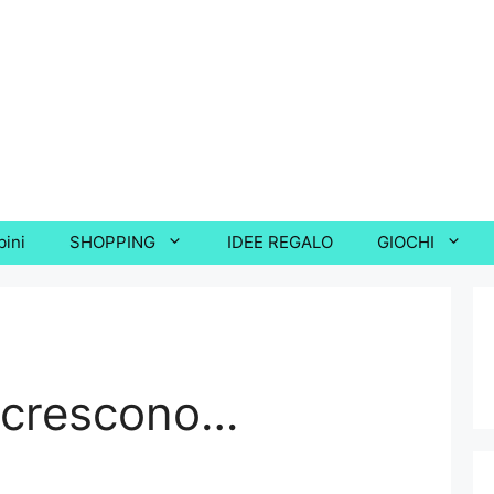
bini
SHOPPING
IDEE REGALO
GIOCHI
si crescono…