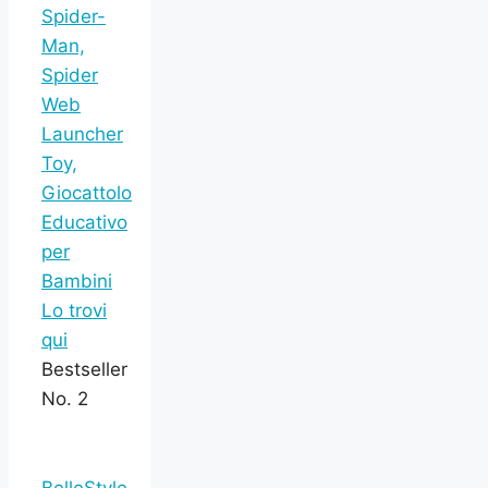
Spider-
Man,
Spider
Web
Launcher
Toy,
Giocattolo
Educativo
per
Bambini
Lo trovi
qui
Bestseller
No. 2
BelleStyle