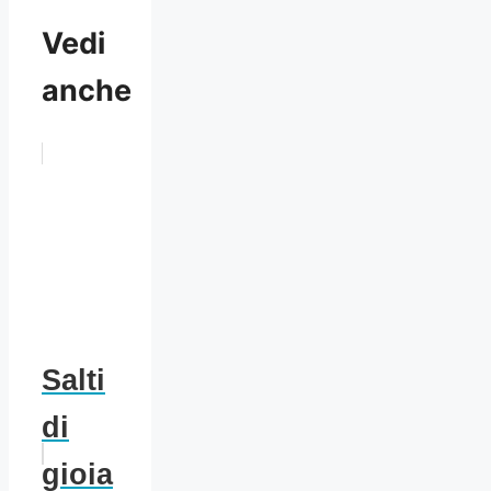
Vedi
anche
Salti
di
gioia