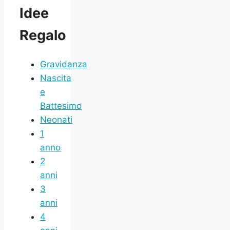
Idee
Regalo
Gravidanza
Nascita
e
Battesimo
Neonati
1
anno
2
anni
3
anni
4