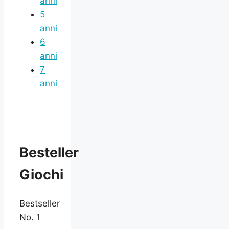
anni
5
anni
6
anni
7
anni
Besteller
Giochi
Bestseller
No. 1