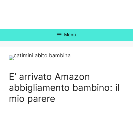
Vai
al
contenuto
Menu
E’ arrivato Amazon
abbigliamento bambino: il
mio parere