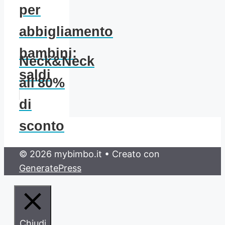
per
abbigliamento
bambini:
Neck&Neck
saldi
all'80%
di
sconto
© 2026 mybimbo.it
• Creato con
GeneratePress
Chiudi