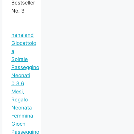
Bestseller
No. 3
hahaland
Giocattolo
a
Spirale
Passeggino
Neonati
0 3 6
Mesi,
Regalo
Neonata
Femmina
Giochi
Passeggino