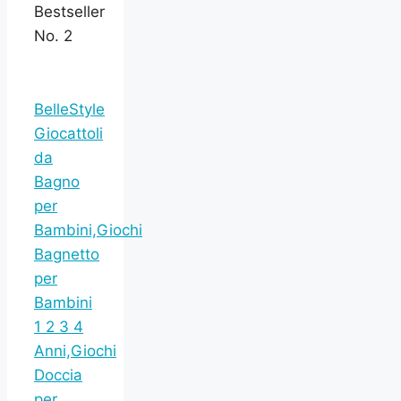
Bestseller
No. 2
BelleStyle
Giocattoli
da
Bagno
per
Bambini,Giochi
Bagnetto
per
Bambini
1 2 3 4
Anni,Giochi
Doccia
per