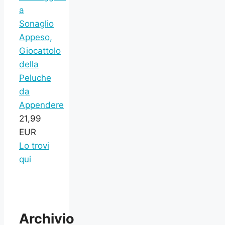
a
Sonaglio
Appeso,
Giocattolo
della
Peluche
da
Appendere
21,99
EUR
Lo trovi
qui
Archivio