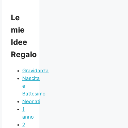
Le
mie
Idee
Regalo
Gravidanza
Nascita
e
Battesimo
Neonati
1
anno
2