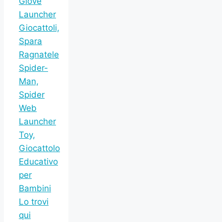
Glove
Launcher
Giocattoli,
Spara
Ragnatele
Spider-
Man,
Spider
Web
Launcher
Toy,
Giocattolo
Educativo
per
Bambini
Lo trovi
qui