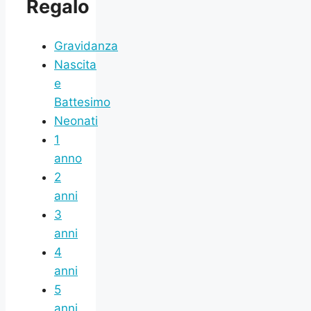
Regalo
Gravidanza
Nascita
e
Battesimo
Neonati
1
anno
2
anni
3
anni
4
anni
5
anni