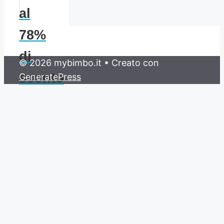
al
78%
di
© 2026 mybimbo.it
• Creato con
sconto
GeneratePress