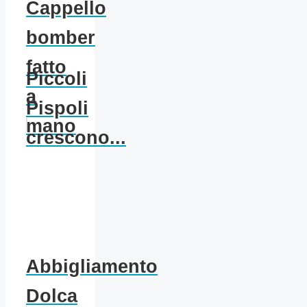
Cappello
bomber
fatto
Piccoli
a
Pispoli
mano
crescono...
Abbigliamento
Dolca