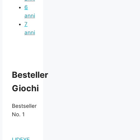
6
anni
7
anni
Besteller
Giochi
Bestseller
No. 1
LIDEYE