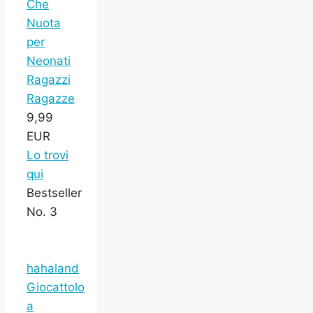
Che
Nuota
per
Neonati
Ragazzi
Ragazze
9,99
EUR
Lo trovi
qui
Bestseller
No. 3
hahaland
Giocattolo
a