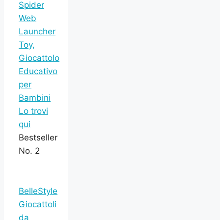
Spider
Web
Launcher
Toy,
Giocattolo
Educativo
per
Bambini
Lo trovi
qui
Bestseller
No. 2
BelleStyle
Giocattoli
da