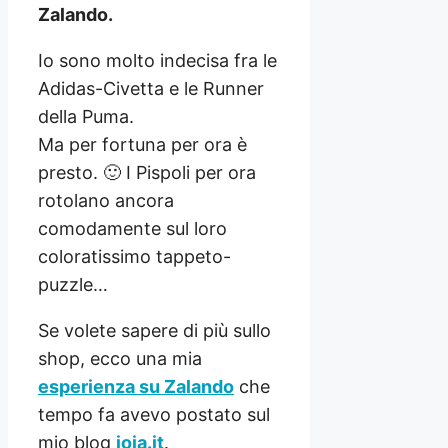
Zalando.
Io sono molto indecisa fra le
Adidas-Civetta e le Runner
della Puma.
Ma per fortuna per ora è
presto. 🙂 I Pispoli per ora
rotolano ancora
comodamente sul loro
coloratissimo tappeto-
puzzle…
Se volete sapere di più sullo
shop, ecco una mia
esperienza su Zalando
che
tempo fa avevo postato sul
mio blog
joja.it
.