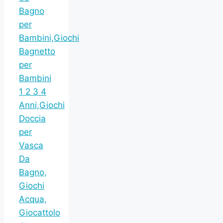
Bagno
per
Bambini,Giochi
Bagnetto
per
Bambini
1 2 3 4
Anni,Giochi
Doccia
per
Vasca
Da
Bagno,
Giochi
Acqua,
Giocattolo