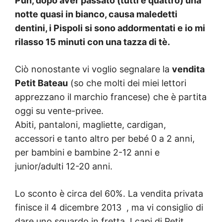
Puh, dopo aver passato (tutti e quattro) una
notte quasi in bianco, causa maledetti
dentini, i Pispoli si sono addormentati e io mi
rilasso 15 minuti con una tazza di tè.
Ciò nonostante vi voglio segnalare la
vendita
Petit Bateau
(so che molti dei miei lettori
apprezzano il marchio francese) che è partita
oggi su vente-privee.
Abiti, pantaloni, magliette, cardigan,
accessori e tanto altro per bebé 0 a 2 anni,
per bambini e bambine 2-12 anni e
junior/adulti 12-20 anni.
Lo sconto è circa del 60%. La vendita privata
finisce il 4 dicembre 2013 , ma vi consiglio di
dare uno sguardo in fretta. I capi di Petit