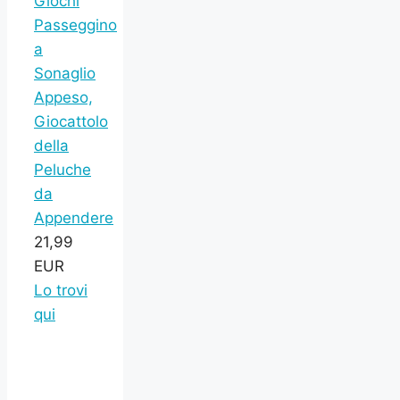
Giochi
Passeggino
a
Sonaglio
Appeso,
Giocattolo
della
Peluche
da
Appendere
21,99
EUR
Lo trovi
qui