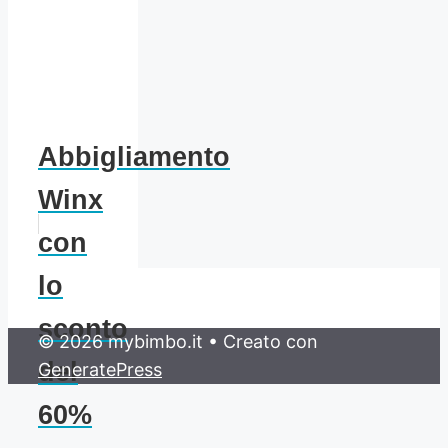
Abbigliamento
Winx
con
lo
sconto
© 2026 mybimbo.it
• Creato con
del
GeneratePress
60%