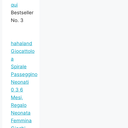
qui
Bestseller
No. 3
hahaland
Giocattolo
a
Spirale
Passeggino
Neonati
0 3 6
Mesi,
Regalo
Neonata
Femmina