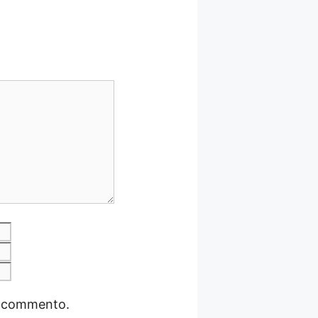
Email
Sito
web
io commento.