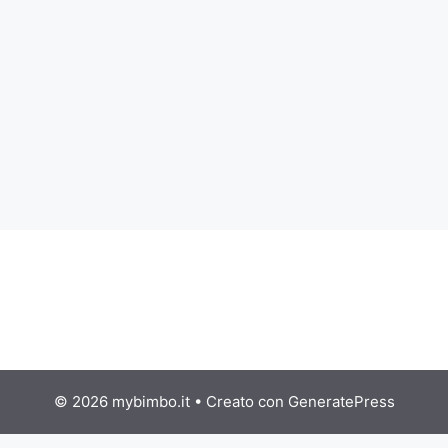
Accanto a modelli per uomo e donna, ce ne
sono anche per bambini e ragazzi. Si tratta
degli stivaletti classici color beige, marrone.
Lo sconto è mediamente del 33% a quanto
ho potuto vedere. Ti potrebbe interessare
anche:E’ giusto che i bambini …
Leggi tutto
© 2026 mybimbo.it
• Creato con
GeneratePress